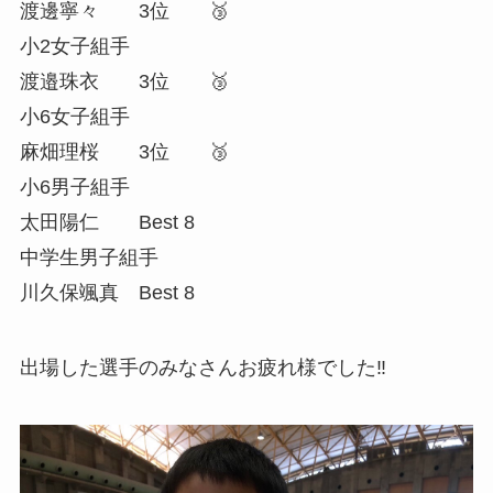
渡邊寧々 3位 🥉
小2女子組手
渡邉珠衣 3位 🥉
小6女子組手
麻畑理桜 3位 🥉
小6男子組手
太田陽仁 Best 8
中学生男子組手
川久保颯真 Best 8
出場した選手のみなさんお疲れ様でした‼️